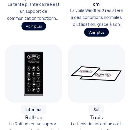
cm
La tente pliante carrée est
La voile Windfoil 2 résistera
un support de
à des conditions normales
communication fonctionnel,
d’utilisation, grâce à son
disponible en plusieurs
Voir plus
mât emboîtable, qui la rend
tailles.
Voir plus
également facile à monter,
à transporter, puis à
stocker.
Intérieur
Sol
Roll-up
Tapis
Le Roll-up est un support
Le tapis de sol est un outil