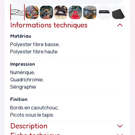
Informations techniques
Matériau
Polyester fibre basse,
Polyester fibre haute
Impression
Numérique,
Quadrichromie,
Sérigraphie
Finition
Bords en caoutchouc,
Picots sous le tapis
Description
Le tapis de sol est un outil de communication