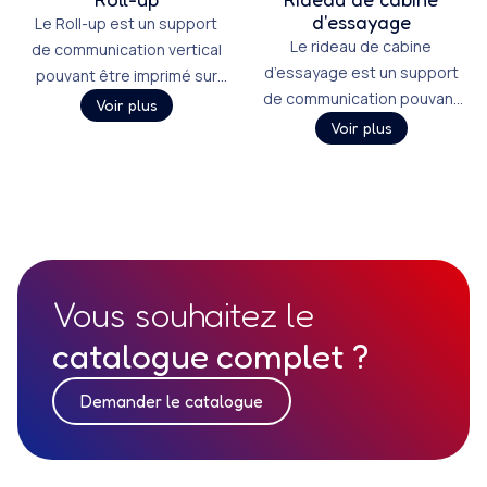
d'essayage
Le Roll-up est un support
Le rideau de cabine
de communication vertical
d’essayage est un support
pouvant être imprimé sur
de communication pouvant
différents textiles, offrant
Voir plus
être imprimé sur du textile,
une grande surface de
Voir plus
permettant d’afficher au
communication.
mieux le logo de votre
marque ou de celle de vos
partenaires.
Vous souhaitez le
catalogue complet ?
Demander le catalogue