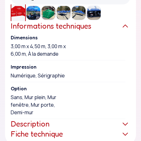
Informations techniques
Dimensions
3,00 m x 4,50 m, 3,00 m x
6,00 m, À la demande
Impression
Numérique, Sérigraphie
Option
Sans, Mur plein, Mur
fenêtre, Mur porte,
Demi-mur
Description
Fiche technique
La tente pliante rectangulaire est un support de
communication fonctionnel, disponible en plusieurs