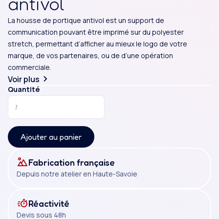
antivol
marque, de vos partenaires, ou de d’une opération
La housse de portique antivol est un support de
commerciale. Idéale pour vos portiques de sécurité, la
communication pouvant être imprimé sur du polyester
housse de portique antivol sera facilement
stretch, permettant d’afficher au mieux le logo de votre
transportable, stockable et interchangeable et pourra
marque, de vos partenaires, ou de d’une opération
être confectionnée à la dimension de votre choix. Au-
commerciale.
delà de sa facilité d’installation, ce support de
Voir plus
communication pourra être entièrement personnalisé
Quantité
en fonction de vos projets ou de vos besoins.
Ajouter au panier
Fabrication française
Depuis notre atelier en Haute-Savoie
Réactivité
Devis sous 48h