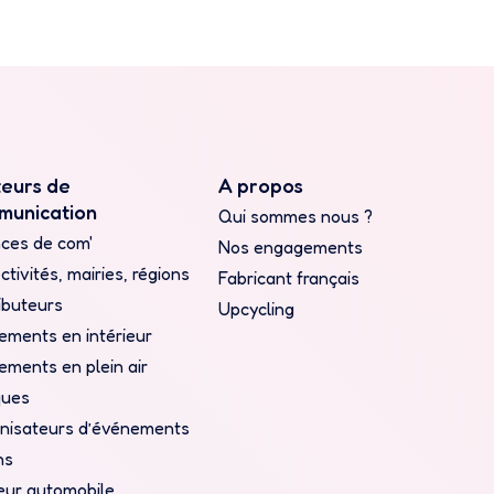
teurs de
A propos
munication
Qui sommes nous ?
ces de com'
Nos engagements
ctivités, mairies, régions
Fabricant français
ibuteurs
Upcycling
ements en intérieur
ements en plein air
ques
nisateurs d’événements
ns
eur automobile