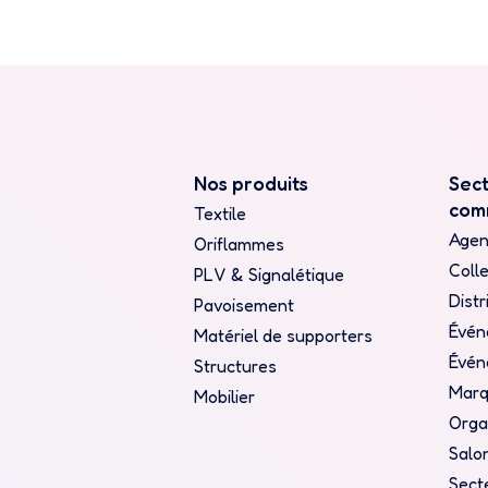
Nos produits
Sec
com
Textile
Agen
Oriflammes
Colle
PLV & Signalétique
Distr
Pavoisement
Évén
Matériel de supporters
Évén
Structures
Mar
Mobilier
Orga
Salo
Sect