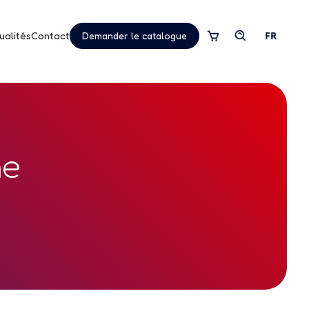
ualités
Contact
FR
Demander le catalogue
he