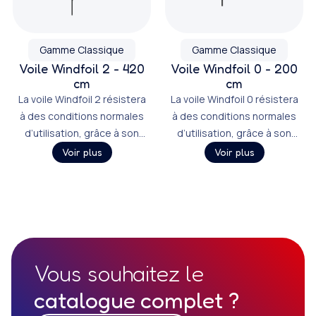
Gamme Classique
Gamme Classique
Voile Windfoil 2 - 420
Voile Windfoil 0 - 200
cm
cm
La voile Windfoil 2 résistera
La voile Windfoil 0 résistera
à des conditions normales
à des conditions normales
d’utilisation, grâce à son
d’utilisation, grâce à son
mât emboîtable, qui la rend
mât emboîtable, qui la rend
Voir plus
Voir plus
également facile à monter,
également facile à monter,
à transporter, puis à
à transporter, puis à
stocker.
stocker.
Vous souhaitez le
catalogue complet ?