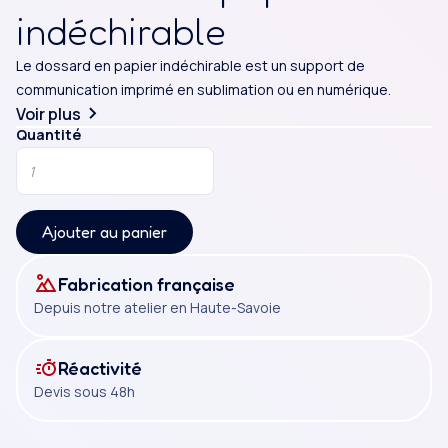
indéchirable
course à pied, grâce à la possibilité de l’accrocher
avec des épingles directement sur le vêtement du
Le dossard en papier indéchirable est un support de
participant, et sa résistance aux intempéries. Ce
communication imprimé en sublimation ou en numérique.
dossard en papier indéchirable sera confectionné en
Voir plus
papier d’une densité de 120 g/m², permettant de
Quantité
s’adapter à toutes vos activités terrestres, et sera
disponible en format carré ou rectangulaire, selon
votre besoin.
Ajouter au panier
Fabrication française
Depuis notre atelier en Haute-Savoie
Réactivité
Devis sous 48h