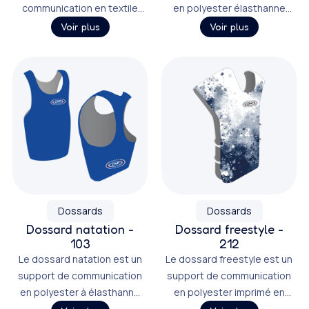
communication en textile
en polyester élasthanne
imprimé en sérigraphie ou
imprimé en sublimation ou
Voir plus
Voir plus
en numérique.
en numérique.
Dossards
Dossards
Dossard natation -
Dossard freestyle -
103
212
Le dossard natation est un
Le dossard freestyle est un
support de communication
support de communication
en polyester à élasthanne
en polyester imprimé en
imprimé en sublimation ou
sublimation ou en