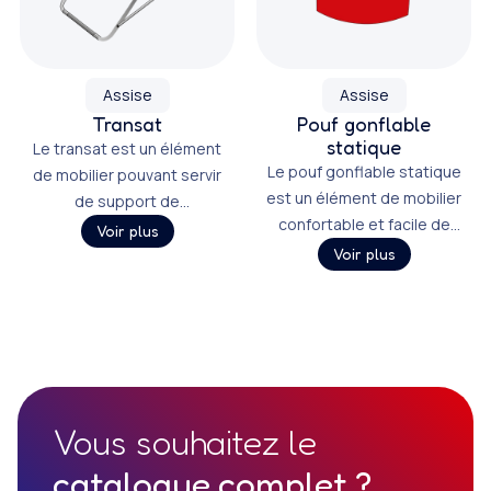
Assise
Assise
Transat
Pouf gonflable
statique
Le transat est un élément
Le pouf gonflable statique
de mobilier pouvant servir
est un élément de mobilier
de support de
confortable et facile de
communication, et
Voir plus
transport.
personnalisable par des
Voir plus
visuels pouvant être
imprimés sur différents
textiles.
Vous souhaitez le
catalogue complet ?