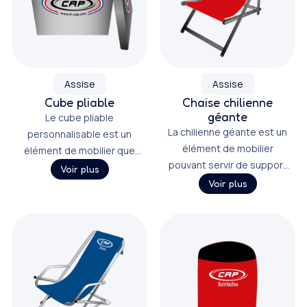
Assise
Assise
Cube pliable
Chaise chilienne
géante
Le cube pliable
La chilienne géante est un
personnalisable est un
élément de mobilier
élément de mobilier que
pouvant servir de support
vous pourrez utiliser lors de
Voir plus
de communication, et
vos salons ou pour vos
Voir plus
personnalisable par des
magasins par exemple.
visuels imprimés sur du
polyester épais.